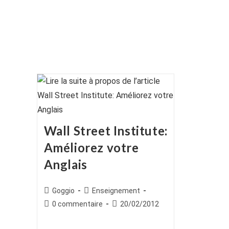
Wall Street Institute:
Améliorez votre
Anglais
Auteur/autrice
Post
Goggio
Enseignement
de
category:
Commentaires
Publication
0 commentaire
20/02/2012
la
de
publiée :
publication :
la