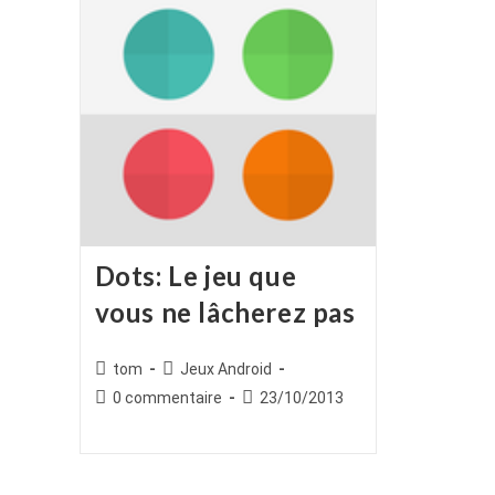
Dots: Le jeu que
vous ne lâcherez pas
Auteur/autrice
Post
tom
Jeux Android
de
category:
Commentaires
Publication
0 commentaire
23/10/2013
la
de
publiée :
publication :
la
publication :