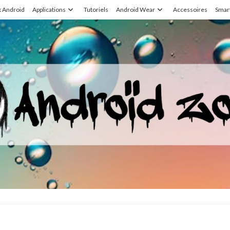
x Android
Applications
Tutoriels
Android Wear
Accessoires
Smar