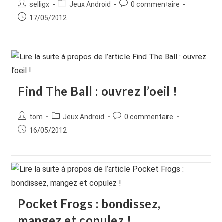
Auteur/autrice
Post
Commentaires
selligx
Jeux Android
0 commentaire
de
category:
de
Publication
17/05/2012
la
la
publiée :
publication :
publication :
Find The Ball : ouvrez l’oeil !
Auteur/autrice
Post
Commentaires
tom
Jeux Android
0 commentaire
de
category:
de
Publication
16/05/2012
la
la
publiée :
publication :
publication :
Pocket Frogs : bondissez,
mangez et copulez !