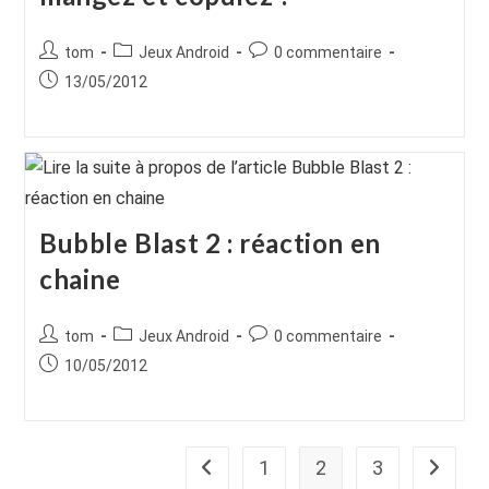
Auteur/autrice
Post
Commentaires
tom
Jeux Android
0 commentaire
de
category:
de
Publication
13/05/2012
la
la
publiée :
publication :
publication :
Bubble Blast 2 : réaction en
chaine
Auteur/autrice
Post
Commentaires
tom
Jeux Android
0 commentaire
de
category:
de
Publication
10/05/2012
la
la
publiée :
publication :
publication :
1
2
3
Go to the previous page
Aller à 