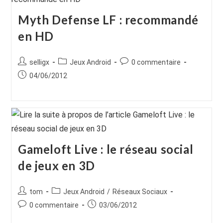
Myth Defense LF : recommandé
en HD
Auteur/autrice
Post
Commentaires
selligx
Jeux Android
0 commentaire
de
category:
de
Publication
04/06/2012
la
la
publiée :
publication :
publication :
Gameloft Live : le réseau social
de jeux en 3D
Auteur/autrice
Post
tom
Jeux Android
/
Réseaux Sociaux
de
category:
Commentaires
Publication
0 commentaire
03/06/2012
la
de
publiée :
publication :