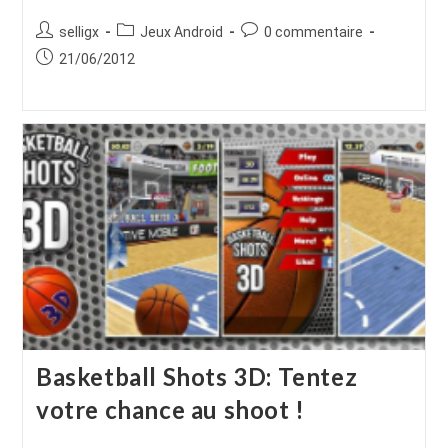
Auteur/autrice
Post
Commentaires
selligx
Jeux Android
0 commentaire
de
category:
de
Publication
21/06/2012
la
la
publiée :
publication :
publication :
Basketball Shots 3D: Tentez
votre chance au shoot !