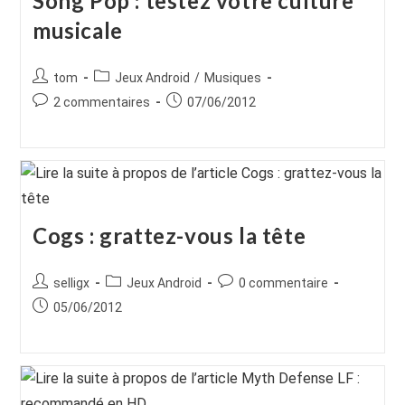
Song Pop : testez votre culture
musicale
Auteur/autrice
Post
tom
Jeux Android
/
Musiques
de
category:
Commentaires
Publication
2 commentaires
07/06/2012
la
de
publiée :
publication :
la
publication :
Cogs : grattez-vous la tête
Auteur/autrice
Post
Commentaires
selligx
Jeux Android
0 commentaire
de
category:
de
Publication
05/06/2012
la
la
publiée :
publication :
publication :