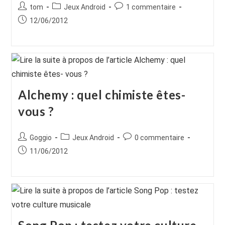
Auteur/autrice
Post
Commentaires
tom
Jeux Android
1 commentaire
de
category:
de
Publication
12/06/2012
la
la
publiée :
publication :
publication :
Alchemy : quel chimiste êtes-
vous ?
Auteur/autrice
Post
Commentaires
Goggio
Jeux Android
0 commentaire
de
category:
de
Publication
11/06/2012
la
la
publiée :
publication :
publication :