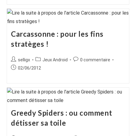
la
publication :
Carcassonne : pour les fins
stratèges !
Auteur/autrice
Post
Commentaires
selligx
Jeux Android
0 commentaire
de
category:
de
Publication
02/06/2012
la
la
publiée :
publication :
publication :
Greedy Spiders : ou comment
détisser sa toile