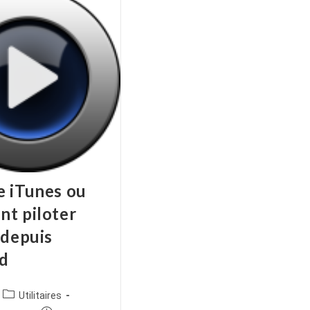
 iTunes ou
t piloter
 depuis
d
ice
Post
Utilitaires
category: