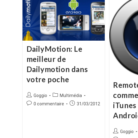
DailyMotion: Le
meilleur de
Dailymotion dans
votre poche
Remote
commen
Auteur/autrice
Post
Goggio
Multimédia
de
category:
iTunes
Commentaires
Publication
0 commentaire
31/03/2012
la
de
publiée :
Androi
publication :
la
publication :
Auteur/autr
Goggio
de