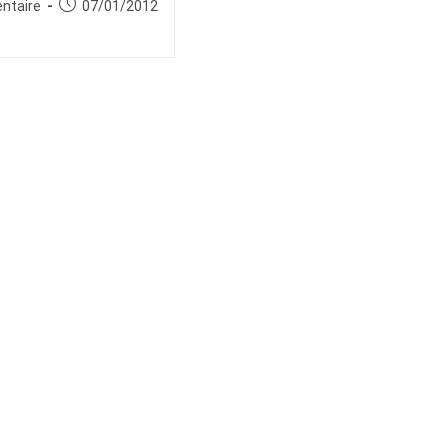
es
Publication
ntaire
07/01/2012
publiée :