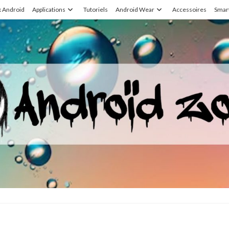
x Android
Applications
Tutoriels
Android Wear
Accessoires
Smar