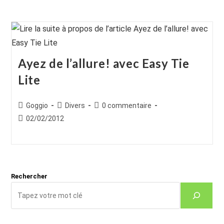
Ayez de l’allure! avec Easy Tie
Lite
Auteur/autrice
Post
Commentaires
Goggio
Divers
0 commentaire
de
category:
de
Publication
02/02/2012
la
la
publiée :
publication :
publication :
Rechercher