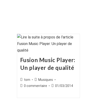
Fusion Music Player:
Un player de qualité
Auteur/autrice
Post
tom
Musiques
de
category:
Commentaires
Publication
0 commentaire
01/03/2014
la
de
publiée :
publication :
la
publication :