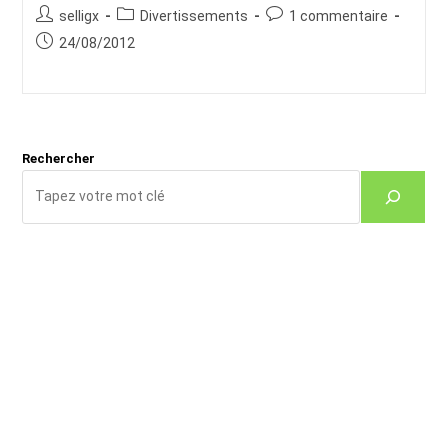
Auteur/autrice
Post
Commentaires
selligx
Divertissements
1 commentaire
de
category:
de
Publication
24/08/2012
la
la
publiée :
publication :
publication :
Rechercher