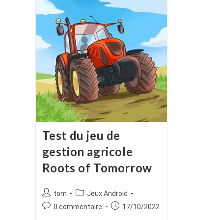
Test du jeu de
gestion agricole
Roots of Tomorrow
Auteur/autrice
Post
tom
Jeux Android
de
category:
Commentaires
Publication
0 commentaire
17/10/2022
la
de
publiée :