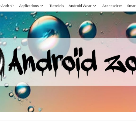
x Android
Applications
Tutoriels
Android Wear
Accessoires
Smar