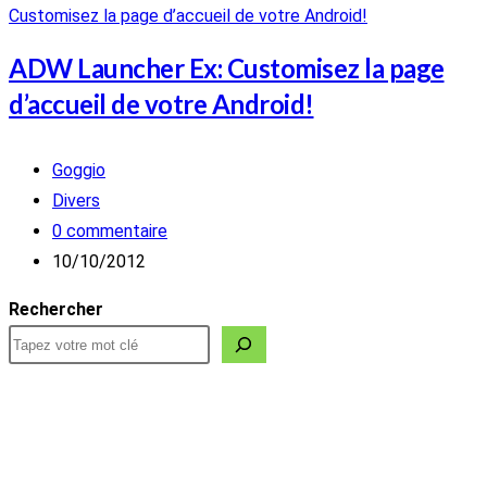
ADW Launcher Ex: Customisez la page
d’accueil de votre Android!
Auteur/autrice
Goggio
de
Post
Divers
la
category:
Commentaires
0 commentaire
publication :
de
Publication
10/10/2012
la
publiée :
Rechercher
publication :