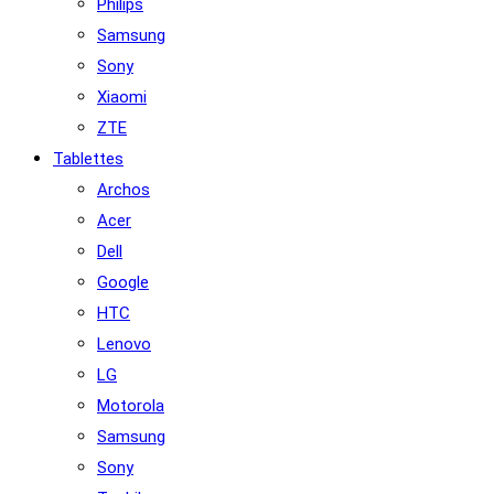
Philips
Samsung
Sony
Xiaomi
ZTE
Tablettes
Archos
Acer
Dell
Google
HTC
Lenovo
LG
Motorola
Samsung
Sony