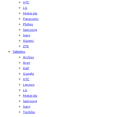
HTC
LG
Motorola
Panasonic
Philips
Samsung
Sony
Xiaomi
ZTE
Tablettes
Archos
Acer
Dell
Google
HTC
Lenovo
LG
Motorola
Samsung
Sony
Toshiba