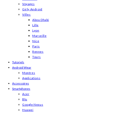
Voyages
Girly Android
Villes
Abou Dhabi
Lille
Lyon
Marseille
Nice
Paris
Rennes
Tours
Tutoriels
Android Wear
Montres
Applications
Accessoires
Smartphones
Acer
Blu
Google Nexus
Huawei