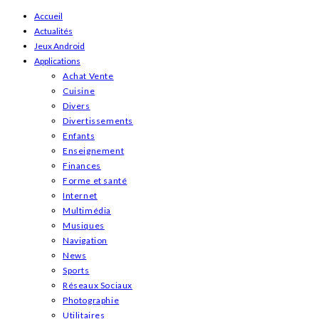
Skip
Accueil
Actualités
to
Jeux Android
content
Applications
Achat Vente
Cuisine
Divers
Divertissements
Enfants
Enseignement
Finances
Forme et santé
Internet
Multimédia
Musiques
Navigation
News
Sports
Réseaux Sociaux
Photographie
Utilitaires