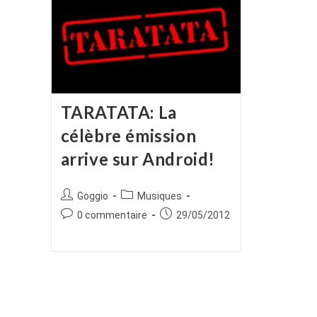
TARATATA: La
célèbre émission
arrive sur Android!
Auteur/autrice
Post
Goggio
Musiques
de
category:
Commentaires
Publication
0 commentaire
29/05/2012
la
de
publiée :
publication :
la
publication :