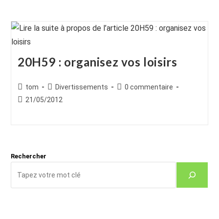
20H59 : organisez vos loisirs
Auteur/autrice
Post
Commentaires
tom
Divertissements
0 commentaire
de
category:
de
Publication
21/05/2012
la
la
publiée :
publication :
publication :
Rechercher