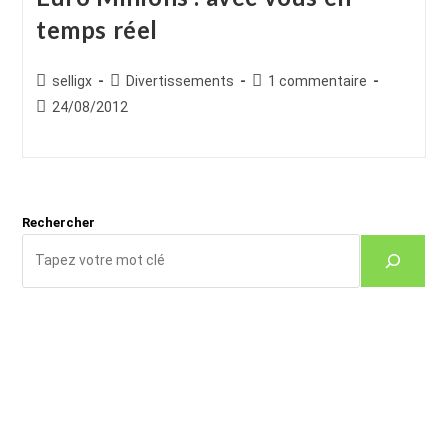
temps réel
Auteur/autrice
Post
Commentaires
selligx
Divertissements
1 commentaire
de
category:
de
Publication
24/08/2012
la
la
publiée :
publication :
publication :
Rechercher