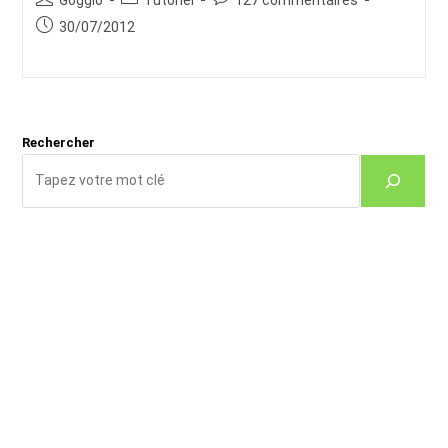
de
category:
de
Publication
30/07/2012
la
la
publiée :
publication :
publication :
Rechercher