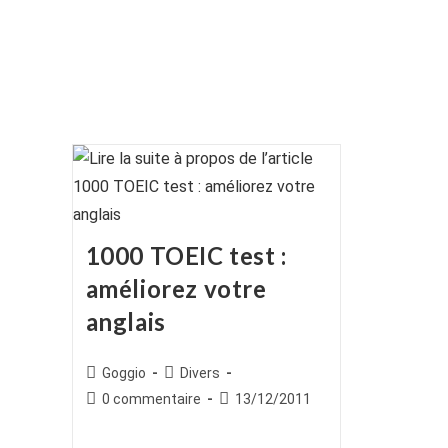
1000 TOEIC test :
améliorez votre
anglais
Auteur/autrice
Post
Goggio
Divers
de
category:
Commentaires
Publication
0 commentaire
13/12/2011
la
de
publiée :
publication :
la