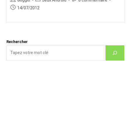
de
category:
de
Publication
14/07/2012
la
la
publiée :
publication :
publication :
Rechercher