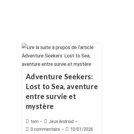
Adventure Seekers:
Lost to Sea, aventure
entre survie et
mystère
Auteur/autrice
Post
tom
Jeux Android
de
category:
Commentaires
Publication
0 commentaire
10/01/2026
la