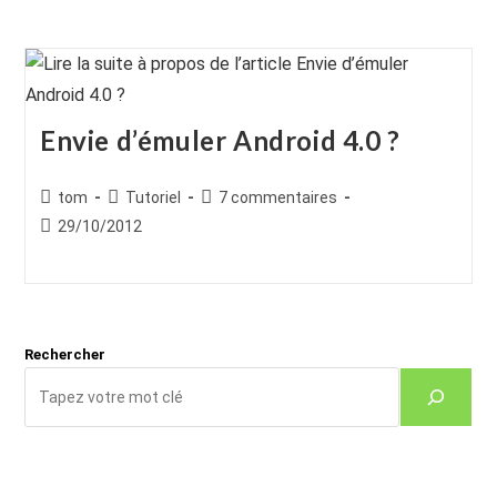
Envie d’émuler Android 4.0 ?
Auteur/autrice
Post
Commentaires
tom
Tutoriel
7 commentaires
de
category:
de
Publication
29/10/2012
la
la
publiée :
publication :
publication :
Rechercher