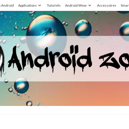
x Android
Applications
Tutoriels
Android Wear
Accessoires
Smar