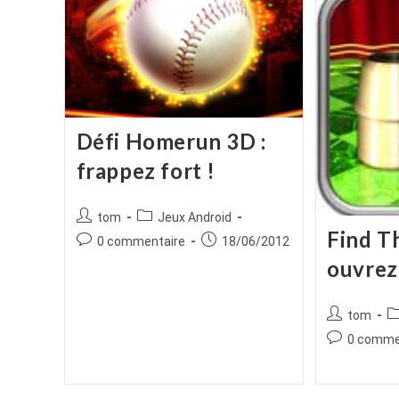
Défi Homerun 3D :
frappez fort !
Auteur/autrice
Post
tom
Jeux Android
Find Th
de
category:
Commentaires
Publication
0 commentaire
18/06/2012
la
de
publiée :
ouvrez 
publication :
la
publication :
Auteur/autr
P
tom
de
ca
Commentair
0 comme
la
de
publication :
la
publication :