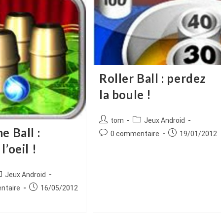
Roller Ball : perdez
la boule !
Auteur/autrice
Post
tom
Jeux Android
e Ball :
de
category:
Commentaires
Publication
0 commentaire
19/01/2012
la
de
publiée :
l’oeil !
publication :
la
publication :
ice
ost
Jeux Android
tegory:
es
Publication
ntaire
16/05/2012
publiée :