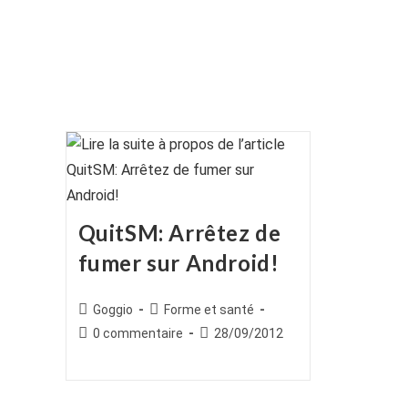
QuitSM: Arrêtez de
fumer sur Android!
Auteur/autrice
Post
Goggio
Forme et santé
de
category:
Commentaires
Publication
0 commentaire
28/09/2012
la
de
publiée :
publication :
la
publication :