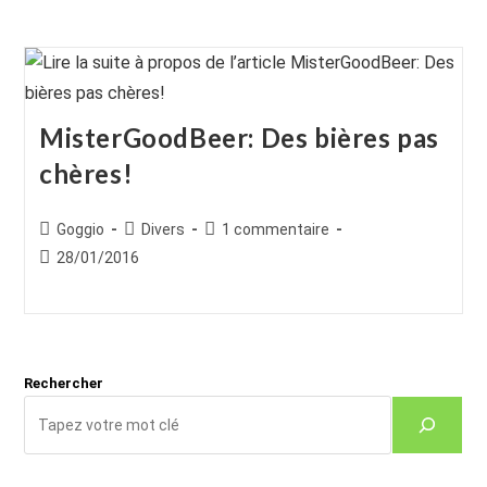
MisterGoodBeer: Des bières pas
chères!
Auteur/autrice
Post
Commentaires
Goggio
Divers
1 commentaire
de
category:
de
Publication
28/01/2016
la
la
publiée :
publication :
publication :
Rechercher