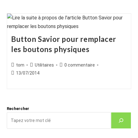
Button Savior pour remplacer
les boutons physiques
Auteur/autrice
Post
Commentaires
tom
Utilitaires
0 commentaire
de
category:
de
Publication
13/07/2014
la
la
publiée :
publication :
publication :
Rechercher