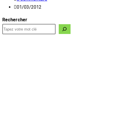
publication :
de
Publication
01/03/2012
la
publiée :
Rechercher
publication :