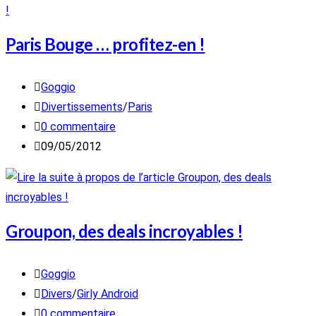
Paris Bouge … profitez-en !
Auteur/autrice
Goggio
de
Post
Divertissements
/
Paris
la
category:
Commentaires
0 commentaire
publication :
de
Publication
09/05/2012
la
publiée :
publication :
Groupon, des deals incroyables !
Auteur/autrice
Goggio
de
Post
Divers
/
Girly Android
la
category:
Commentaires
0 commentaire