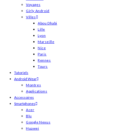
Voyages
Girly Android
Villes
Abou Dhabi
Lille
Lyon
Marseille
Nice
Paris
Rennes
Tours
Tutoriels
Android Wear
Montres
Applications
Accessoires
Smartphones
Acer
Blu
Google Nexus
Huawei