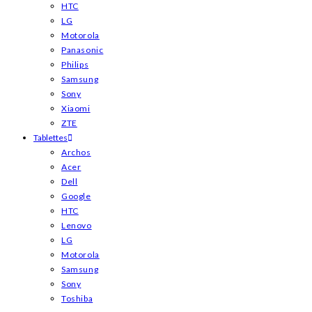
HTC
LG
Motorola
Panasonic
Philips
Samsung
Sony
Xiaomi
ZTE
Tablettes
Archos
Acer
Dell
Google
HTC
Lenovo
LG
Motorola
Samsung
Sony
Toshiba