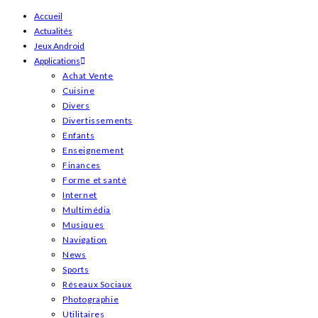
Skip
Accueil
Actualités
to
Jeux Android
content
Applications
Achat Vente
Cuisine
Divers
Divertissements
Enfants
Enseignement
Finances
Forme et santé
Internet
Multimédia
Musiques
Navigation
News
Sports
Réseaux Sociaux
Photographie
Utilitaires