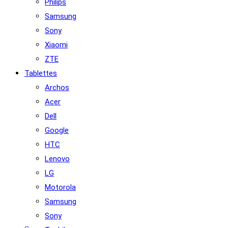
Philips
Samsung
Sony
Xiaomi
ZTE
Tablettes
Archos
Acer
Dell
Google
HTC
Lenovo
LG
Motorola
Samsung
Sony