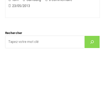
de
category:
de
Publication
23/05/2013
la
la
publiée :
publication :
publication :
Rechercher