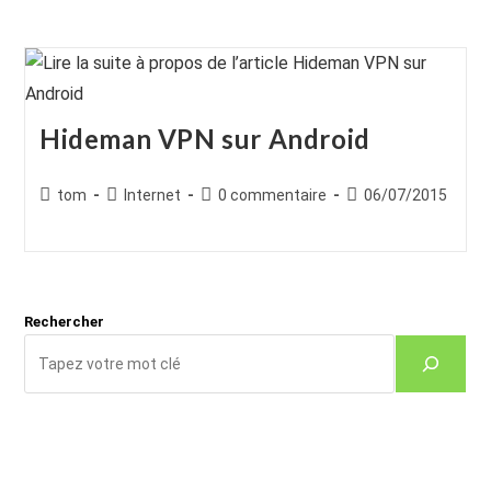
Hideman VPN sur Android
Auteur/autrice
Post
Commentaires
Publication
tom
Internet
0 commentaire
06/07/2015
de
category:
de
publiée :
la
la
publication :
publication :
Rechercher