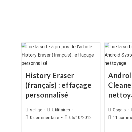
History Eraser
Androi
(français) : effaçage
Cleaner
personnalisé
nettoy
Auteur/autrice
Post
Auteur/autr
selligx
Utilitaires
Goggio
de
category:
de
Commentaires
Publication
Commentair
0 commentaire
06/10/2012
11 comme
la
la
de
publiée :
de
publication :
publication :
la
la