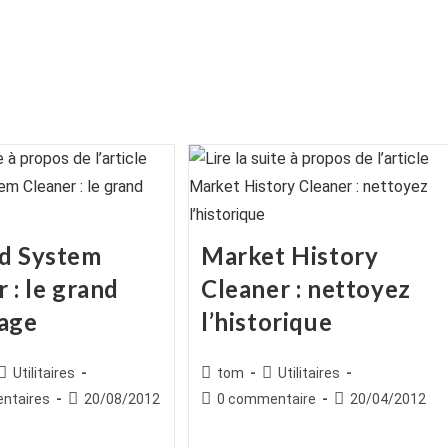
d System
Market History
 : le grand
Cleaner : nettoyez
age
l’historique
ice
Post
Auteur/autrice
Post
Utilitaires
tom
Utilitaires
category:
de
category:
es
Publication
Commentaires
Publication
ntaires
20/08/2012
0 commentaire
20/04/2012
la
publiée :
de
publiée :
publication :
la