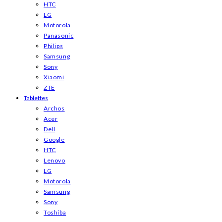
HTC
LG
Motorola
Panasonic
Philips
Samsung
Sony
Xiaomi
ZTE
Tablettes
Archos
Acer
Dell
Google
HTC
Lenovo
LG
Motorola
Samsung
Sony
Toshiba