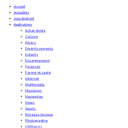
Skip
Accueil
Actualités
to
Jeux Android
content
Applications
Achat Vente
Cuisine
Divers
Divertissements
Enfants
Enseignement
Finances
Forme et santé
Internet
Multimédia
Musiques
Navigation
News
Sports
Réseaux Sociaux
Photographie
Utilitaires