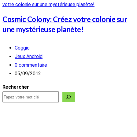
Cosmic Colony: Créez votre colonie sur
une mystérieuse planète!
Auteur/autrice
Goggio
de
Post
Jeux Android
la
category:
Commentaires
0 commentaire
publication :
de
Publication
05/09/2012
la
publiée :
Rechercher
publication :