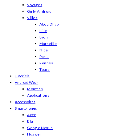
Voyages
Girly Android
Villes
Abou Dhabi
Lille
Lyon
Marseille
Nice
Paris
Rennes
Tours
Tutoriels
Android Wear
Montres
Applications
Accessoires
Smartphones
Acer
Blu
Google Nexus
Huawei