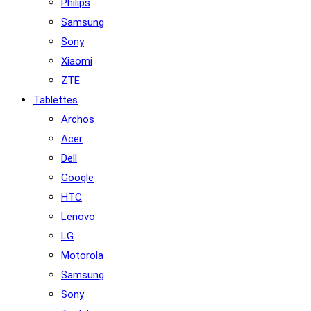
Philips
Samsung
Sony
Xiaomi
ZTE
Tablettes
Archos
Acer
Dell
Google
HTC
Lenovo
LG
Motorola
Samsung
Sony