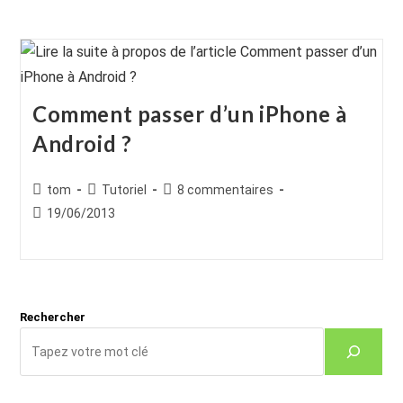
Comment passer d’un iPhone à
Android ?
Auteur/autrice
Post
Commentaires
tom
Tutoriel
8 commentaires
de
category:
de
Publication
19/06/2013
la
la
publiée :
publication :
publication :
Rechercher