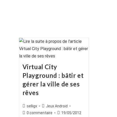
Virtual City
Playground : bâtir et
gérer la ville de ses
rêves
Auteur/autrice
Post
selligx
Jeux Android
de
category:
Commentaires
Publication
0 commentaire
19/05/2012
la