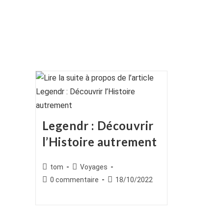
Legendr : Découvrir
l’Histoire autrement
Auteur/autrice
Post
tom
Voyages
de
category:
Commentaires
Publication
0 commentaire
18/10/2022
la
de
publiée :
publication :
la
publication :