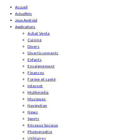
Skip
Accueil
Actualités
to
Jeux Android
content
Applications
Achat Vente
Cuisine
Divers
Divertissements
Enfants
Enseignement
Finances
Forme et santé
Internet
Multimédia
Musiques
Navigation
News
Sports
Réseaux Sociaux
Photographie
Utilitaires