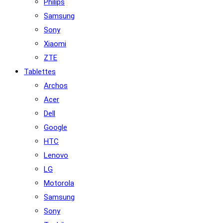
Philips
Samsung
Sony
Xiaomi
ZTE
Tablettes
Archos
Acer
Dell
Google
HTC
Lenovo
LG
Motorola
Samsung
Sony