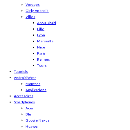
Voyages
Girly Android
Villes
Abou Dhabi
Lille
Lyon
Marseille
Nice
Paris
Rennes
Tours
Tutoriels
Android Wear
Montres
Applications
Accessoires
Smartphones
Acer
Blu
Google Nexus
Huawei