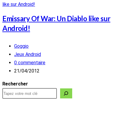
Emissary Of War: Un Diablo like sur
Android!
Auteur/autrice
Goggio
de
Post
Jeux Android
la
category:
Commentaires
0 commentaire
publication :
de
Publication
21/04/2012
la
publiée :
Rechercher
publication :