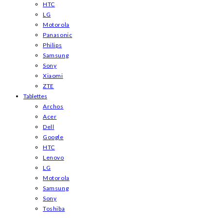
HTC
LG
Motorola
Panasonic
Philips
Samsung
Sony
Xiaomi
ZTE
Tablettes
Archos
Acer
Dell
Google
HTC
Lenovo
LG
Motorola
Samsung
Sony
Toshiba