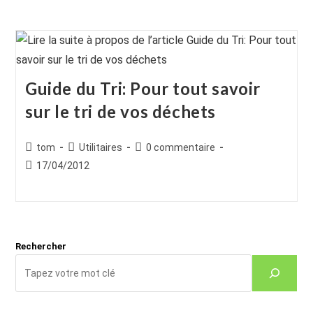
Guide du Tri: Pour tout savoir
sur le tri de vos déchets
Auteur/autrice
Post
Commentaires
tom
Utilitaires
0 commentaire
de
category:
de
Publication
17/04/2012
la
la
publiée :
publication :
publication :
Rechercher