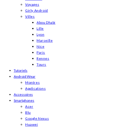
Voyages
Girly Android
Villes
Abou Dhabi
Lille
Lyon
Marseille
Nice
Paris
Rennes
Tours
Tutoriels
Android Wear
Montres
Applications
Accessoires
Smartphones
Acer
Blu
Google Nexus
Huawei