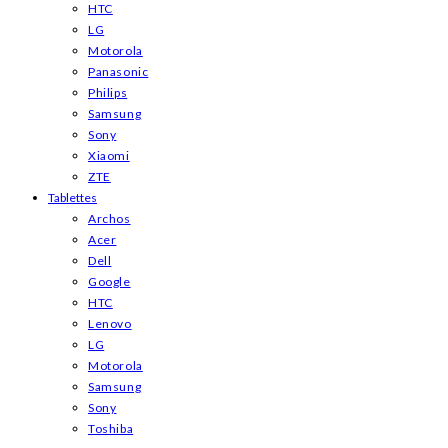
HTC
LG
Motorola
Panasonic
Philips
Samsung
Sony
Xiaomi
ZTE
Tablettes
Archos
Acer
Dell
Google
HTC
Lenovo
LG
Motorola
Samsung
Sony
Toshiba