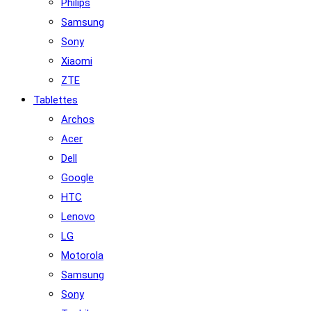
Philips
Samsung
Sony
Xiaomi
ZTE
Tablettes
Archos
Acer
Dell
Google
HTC
Lenovo
LG
Motorola
Samsung
Sony