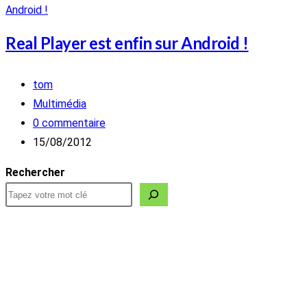
Real Player est enfin sur Android !
Auteur/autrice
tom
de
Post
Multimédia
la
category:
Commentaires
0 commentaire
publication :
de
Publication
15/08/2012
la
publiée :
Rechercher
publication :