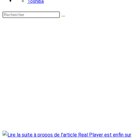
Toshiba
Rechercher
sur
ce
site