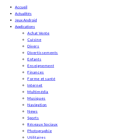
Skip
Accueil
Actualités
to
Jeux Android
content
Applications
Achat Vente
Cuisine
Divers
Divertissements
Enfants
Enseignement
Finances
Forme et santé
Internet
Multimédia
Musiques
Navigation
News
Sports
Réseaux Sociaux
Photographie
Utilitaires