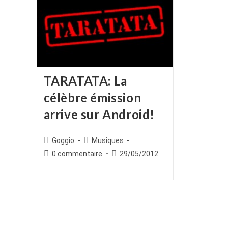
TARATATA: La
célèbre émission
arrive sur Android!
Auteur/autrice
Post
Goggio
Musiques
de
category:
Commentaires
Publication
0 commentaire
29/05/2012
la
de
publiée :
publication :
la
publication :