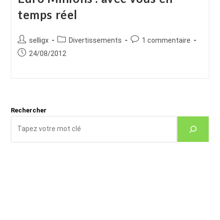
temps réel
Auteur/autrice
Post
Commentaires
selligx
Divertissements
1 commentaire
de
category:
de
Publication
24/08/2012
la
la
publiée :
publication :
publication :
Rechercher