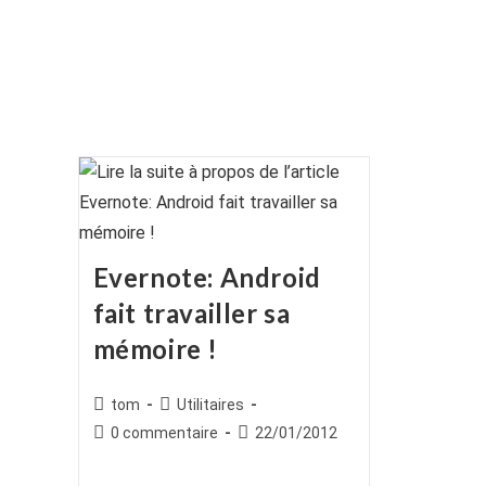
Evernote: Android
fait travailler sa
mémoire !
Auteur/autrice
Post
tom
Utilitaires
de
category:
Commentaires
Publication
0 commentaire
22/01/2012
la
de
publiée :
publication :
la