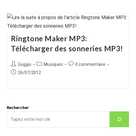
Ringtone Maker MP3:
Télécharger des sonneries MP3!
Auteur/autrice
Post
Commentaires
Goggio
Musiques
0 commentaire
de
category:
de
Publication
26/07/2012
la
la
publiée :
publication :
publication :
Rechercher