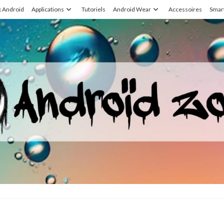
x Android
Applications
Tutoriels
Android Wear
Accessoires
Smar