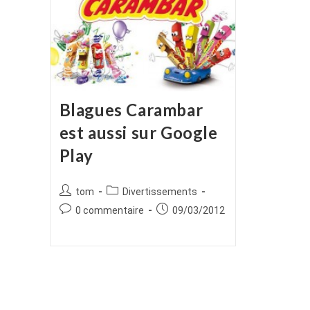
Blagues Carambar
est aussi sur Google
Play
Auteur/autrice
Post
tom
Divertissements
de
category:
Commentaires
Publication
0 commentaire
09/03/2012
la
de
publiée :
publication :
la
publication :