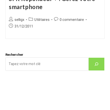
smartphone
Auteur/autrice
Post
Commentaires
selligx
Utilitaires
0 commentaire
de
category:
de
Publication
31/12/2011
la
la
publiée :
publication :
publication :
Rechercher