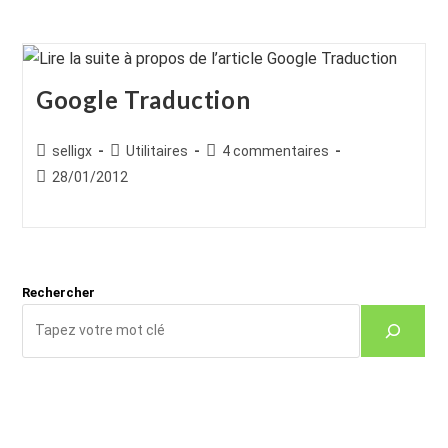
Google Traduction
Auteur/autrice
Post
Commentaires
selligx
Utilitaires
4 commentaires
de
category:
de
Publication
28/01/2012
la
la
publiée :
publication :
publication :
Rechercher