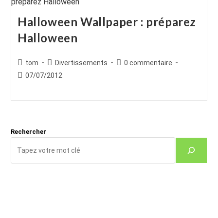
Halloween Wallpaper : préparez
Halloween
Auteur/autrice
Post
Commentaires
tom
Divertissements
0 commentaire
de
category:
de
Publication
07/07/2012
la
la
publiée :
publication :
publication :
Rechercher