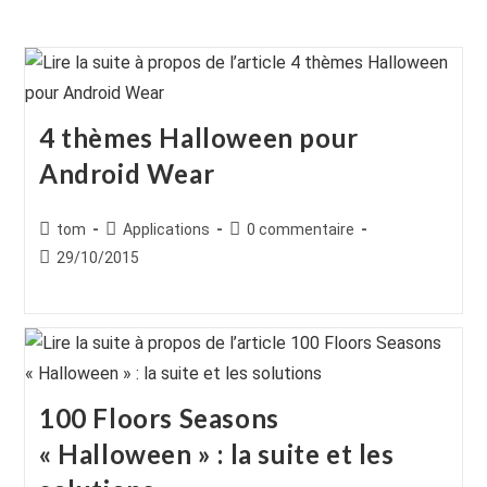
4 thèmes Halloween pour
Android Wear
Auteur/autrice
Post
Commentaires
tom
Applications
0 commentaire
de
category:
de
Publication
29/10/2015
la
la
publiée :
publication :
publication :
100 Floors Seasons
« Halloween » : la suite et les