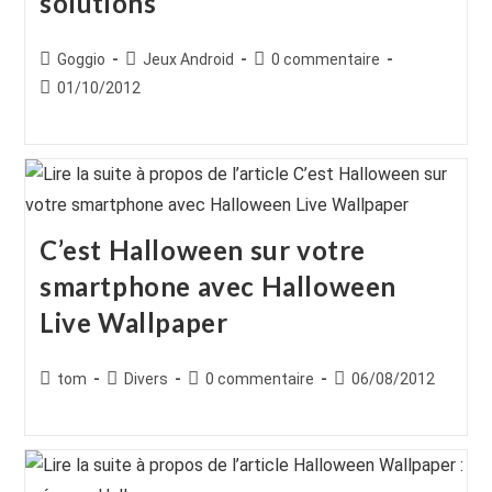
solutions
Auteur/autrice
Post
Commentaires
Goggio
Jeux Android
0 commentaire
de
category:
de
Publication
01/10/2012
la
la
publiée :
publication :
publication :
C’est Halloween sur votre
smartphone avec Halloween
Live Wallpaper
Auteur/autrice
Post
Commentaires
Publication
tom
Divers
0 commentaire
06/08/2012
de
category:
de
publiée :
la
la
publication :
publication :