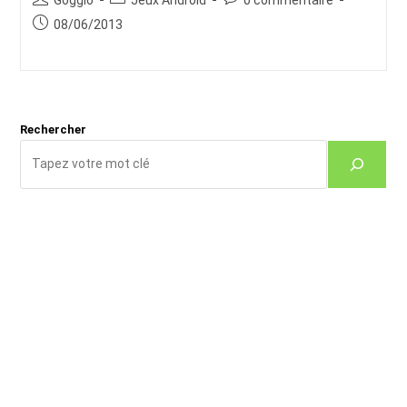
de
category:
de
Publication
08/06/2013
la
la
publiée :
publication :
publication :
Rechercher