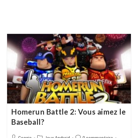
Homerun Battle 2: Vous aimez le
Baseball?
Auteur/autrice
Post
Commentaires
Goggio
Jeux Android
0 commentaire