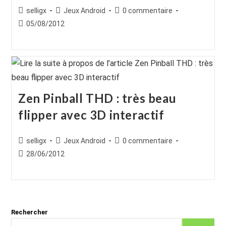
Auteur/autrice
Post
Commentaires
selligx
Jeux Android
0 commentaire
de
category:
de
Publication
05/08/2012
la
la
publiée :
publication :
publication :
Zen Pinball THD : très beau
flipper avec 3D interactif
Auteur/autrice
Post
Commentaires
selligx
Jeux Android
0 commentaire
de
category:
de
Publication
28/06/2012
la
la
publiée :
publication :
publication :
Rechercher