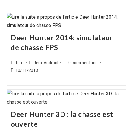
Deer Hunter 2014: simulateur
de chasse FPS
Auteur/autrice
Post
Commentaires
tom
Jeux Android
0 commentaire
de
category:
de
Publication
10/11/2013
la
la
publiée :
publication :
publication :
Deer Hunter 3D : la chasse est
ouverte