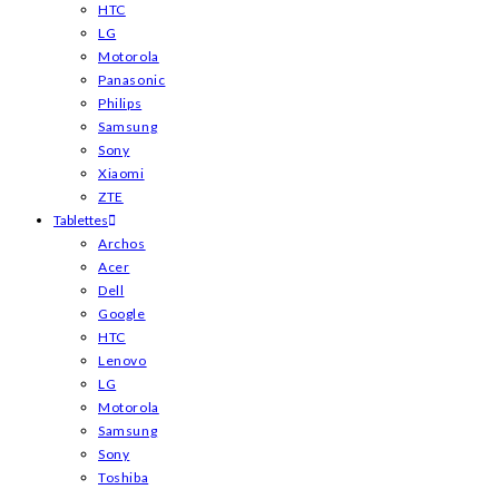
HTC
LG
Motorola
Panasonic
Philips
Samsung
Sony
Xiaomi
ZTE
Tablettes
Archos
Acer
Dell
Google
HTC
Lenovo
LG
Motorola
Samsung
Sony
Toshiba