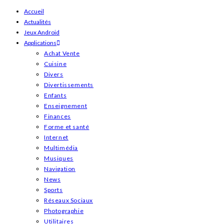
Skip
Accueil
Actualités
to
Jeux Android
content
Applications
Achat Vente
Cuisine
Divers
Divertissements
Enfants
Enseignement
Finances
Forme et santé
Internet
Multimédia
Musiques
Navigation
News
Sports
Réseaux Sociaux
Photographie
Utilitaires