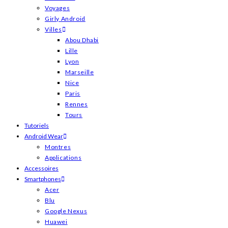
Voyages
Girly Android
Villes
Abou Dhabi
Lille
Lyon
Marseille
Nice
Paris
Rennes
Tours
Tutoriels
Android Wear
Montres
Applications
Accessoires
Smartphones
Acer
Blu
Google Nexus
Huawei