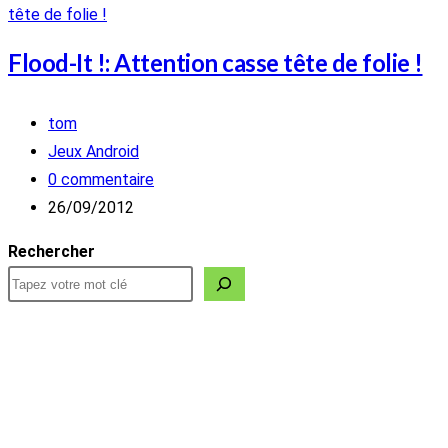
Flood-It !: Attention casse tête de folie !
Auteur/autrice
tom
de
Post
Jeux Android
la
category:
Commentaires
0 commentaire
publication :
de
Publication
26/09/2012
la
publiée :
Rechercher
publication :