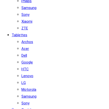
Philips
Samsung
Sony
Xiaomi
ZTE
Tablettes
Archos
Acer
Dell
Google
HTC
Lenovo
LG
Motorola
Samsung
Sony