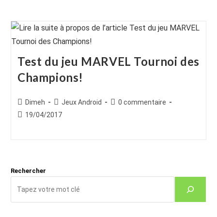
Test du jeu MARVEL Tournoi des
Champions!
Auteur/autrice
Post
Commentaires
Dimeh
Jeux Android
0 commentaire
de
category:
de
Publication
19/04/2017
la
la
publiée :
publication :
publication :
Rechercher