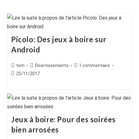
Picolo: Des jeux à boire sur
Android
Auteur/autrice
Post
Commentaires
tom
Divertissements
1 commentaire
de
category:
de
Publication
25/11/2017
la
la
publiée :
publication :
publication :
Jeux à boire: Pour des soirées
bien arrosées