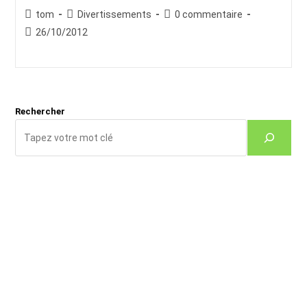
Auteur/autrice
Post
Commentaires
tom
Divertissements
0 commentaire
de
category:
de
Publication
26/10/2012
la
la
publiée :
publication :
publication :
Rechercher