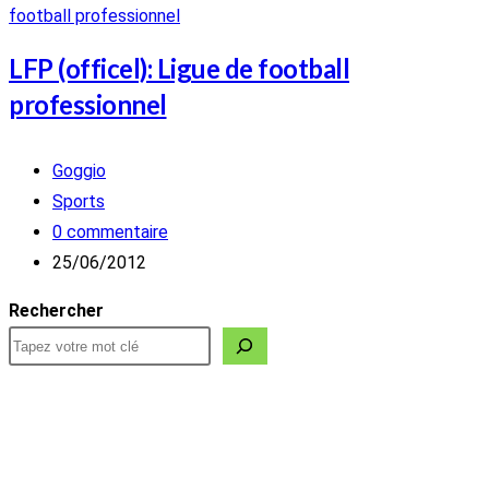
LFP (officel): Ligue de football
professionnel
Auteur/autrice
Goggio
de
Post
Sports
la
category:
Commentaires
0 commentaire
publication :
de
Publication
25/06/2012
la
publiée :
Rechercher
publication :