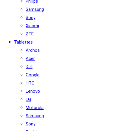
Philips
Samsung
Sony
Xiaomi
ZTE
Tablettes
Archos
Acer
Dell
Google
HTC
Lenovo
LG
Motorola
Samsung
Sony