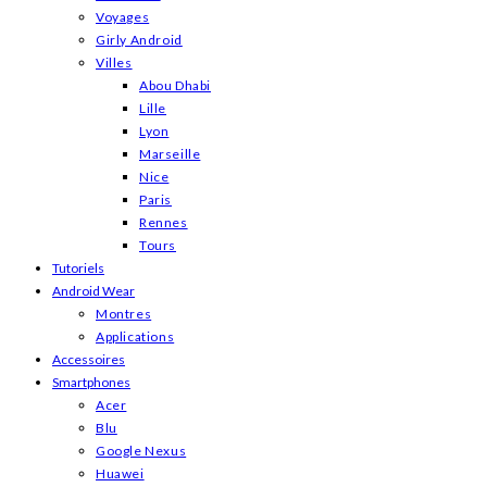
Voyages
Girly Android
Villes
Abou Dhabi
Lille
Lyon
Marseille
Nice
Paris
Rennes
Tours
Tutoriels
Android Wear
Montres
Applications
Accessoires
Smartphones
Acer
Blu
Google Nexus
Huawei