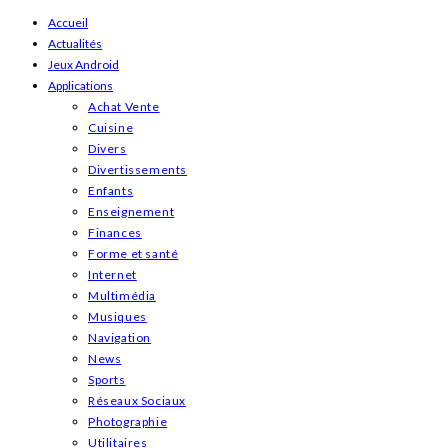
Skip
Accueil
Actualités
to
Jeux Android
content
Applications
Achat Vente
Cuisine
Divers
Divertissements
Enfants
Enseignement
Finances
Forme et santé
Internet
Multimédia
Musiques
Navigation
News
Sports
Réseaux Sociaux
Photographie
Utilitaires