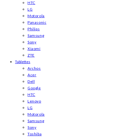
HTC
LG
Motorola
Panasonic
Philips
Samsung
Sony
Xiaomi
ZTE
Tablettes
Archos
Acer
Dell
Google
HTC
Lenovo
LG
Motorola
Samsung
Sony
Toshiba