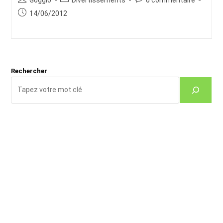
de
category:
de
Publication
14/06/2012
la
la
publiée :
publication :
publication :
Rechercher