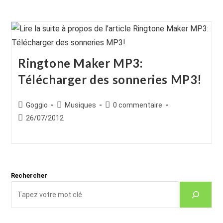
Ringtone Maker MP3:
Télécharger des sonneries MP3!
Auteur/autrice
Post
Commentaires
Goggio
Musiques
0 commentaire
de
category:
de
Publication
26/07/2012
la
la
publiée :
publication :
publication :
Rechercher