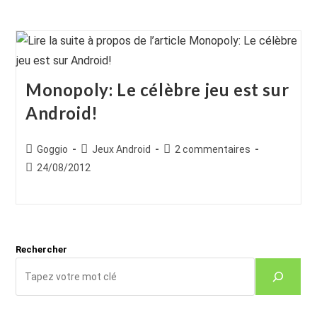
Monopoly: Le célèbre jeu est sur
Android!
Auteur/autrice
Post
Commentaires
Goggio
Jeux Android
2 commentaires
de
category:
de
Publication
24/08/2012
la
la
publiée :
publication :
publication :
Rechercher