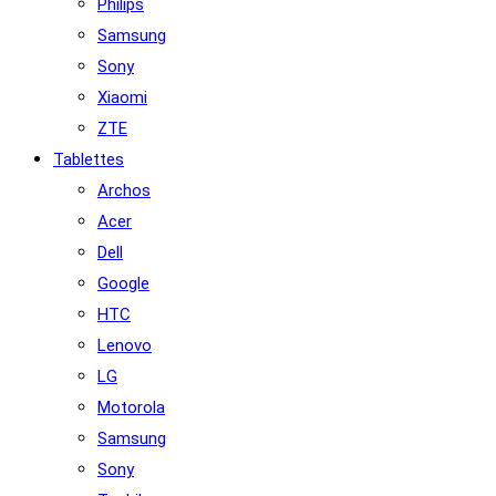
Philips
Samsung
Sony
Xiaomi
ZTE
Tablettes
Archos
Acer
Dell
Google
HTC
Lenovo
LG
Motorola
Samsung
Sony