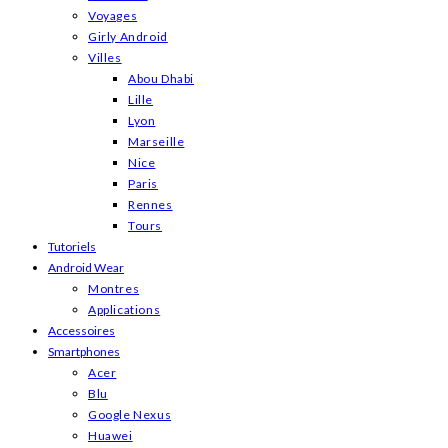
Voyages
Girly Android
Villes
Abou Dhabi
Lille
Lyon
Marseille
Nice
Paris
Rennes
Tours
Tutoriels
Android Wear
Montres
Applications
Accessoires
Smartphones
Acer
Blu
Google Nexus
Huawei